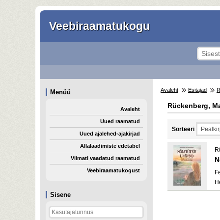
Veebiraamatukogu
Avaleht
Esitajad
Menüü
Rückenberg, M
Avaleht
Uued raamatud
Sorteeri
Uued ajalehed-ajakirjad
Allalaadimiste edetabel
R
Viimati vaadatud raamatud
N
Veebiraamatukogust
F
H
Sisene