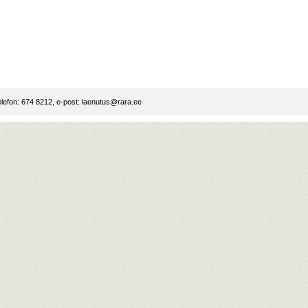
lefon: 674 8212, e-post:
laenutus@rara.ee