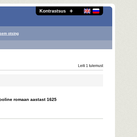
Kontrastsus
sem otsing
Leiti 1 tulemust
looline romaan aastast 1625