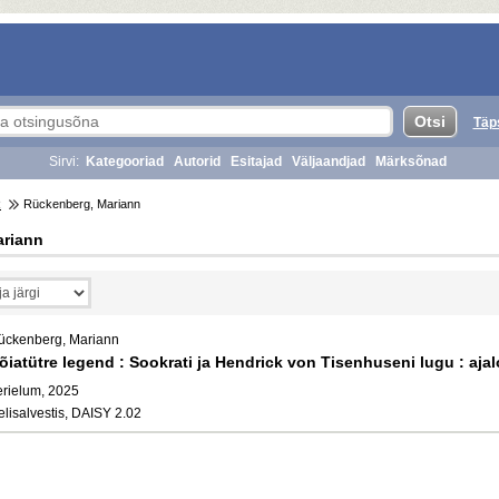
Täp
Sirvi:
Kategooriad
Autorid
Esitajad
Väljaandjad
Märksõnad
R
Rückenberg, Mariann
ariann
ückenberg, Mariann
õiatütre legend : Sookrati ja Hendrick von Tisenhuseni lugu : aja
erielum, 2025
elisalvestis, DAISY 2.02