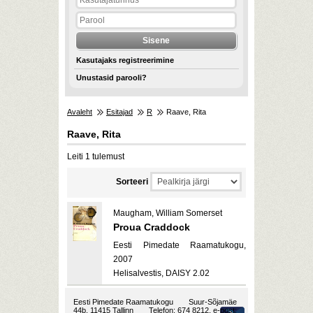
Kasutajaks registreerimine
Unustasid parooli?
Avaleht
Esitajad
R
Raave, Rita
Raave, Rita
Leiti 1 tulemust
Sorteeri
Maugham, William Somerset
Proua Craddock
Eesti Pimedate Raamatukogu,
2007
Helisalvestis, DAISY 2.02
Eesti Pimedate Raamatukogu
Suur-Sõjamäe
44b, 11415 Tallinn
Telefon: 674 8212, e-post: