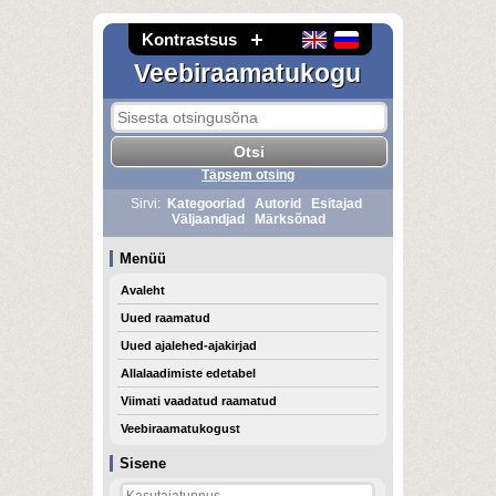
Kontrastsus
Veebiraamatukogu
Täpsem otsing
Sirvi:
Kategooriad
Autorid
Esitajad
Väljaandjad
Märksõnad
Menüü
Avaleht
Uued raamatud
Uued ajalehed-ajakirjad
Allalaadimiste edetabel
Viimati vaadatud raamatud
Veebiraamatukogust
Sisene