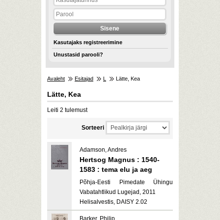
Kasutajaks registreerimine
Unustasid parooli?
Avaleht
Esitajad
L
Lätte, Kea
Lätte, Kea
Leiti 2 tulemust
Sorteeri
Adamson, Andres
Hertsog Magnus : 1540-
1583 : tema elu ja aeg
Põhja-Eesti Pimedate Ühingu
Vabatahtlikud Lugejad, 2011
Helisalvestis, DAISY 2.02
Barker, Philip