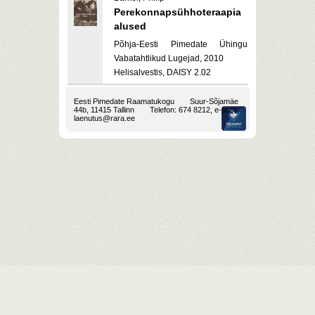
Perekonnapsühhoteraapia
alused
Põhja-Eesti Pimedate Ühingu
Vabatahtlikud Lugejad, 2010
Helisalvestis, DAISY 2.02
Eesti Pimedate Raamatukogu
Suur-Sõjamäe
44b, 11415 Tallinn
Telefon: 674 8212, e-post:
laenutus@rara.ee