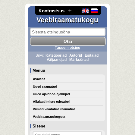
Kontrastsus
Veebiraamatukogu
Täpsem otsing
Sirvi:
Kategooriad
Autorid
Esitajad
Väljaandjad
Märksõnad
Menüü
Avaleht
Uued raamatud
Uued ajalehed-ajakirjad
Allalaadimiste edetabel
Viimati vaadatud raamatud
Veebiraamatukogust
Sisene