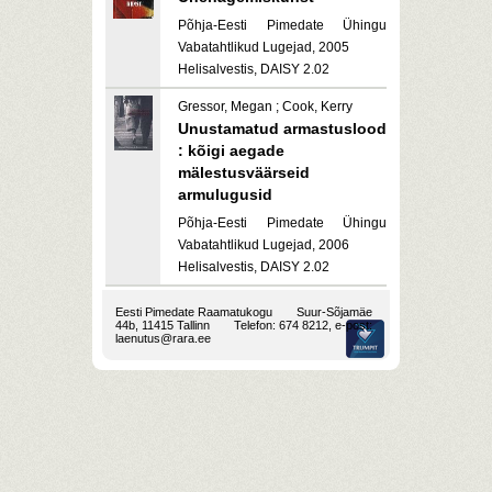
Põhja-Eesti Pimedate Ühingu
Vabatahtlikud Lugejad, 2005
Helisalvestis, DAISY 2.02
Gressor, Megan ; Cook, Kerry
Unustamatud armastuslood
: kõigi aegade
mälestusväärseid
armulugusid
Põhja-Eesti Pimedate Ühingu
Vabatahtlikud Lugejad, 2006
Helisalvestis, DAISY 2.02
Eesti Pimedate Raamatukogu
Suur-Sõjamäe
44b, 11415 Tallinn
Telefon: 674 8212, e-post:
laenutus@rara.ee