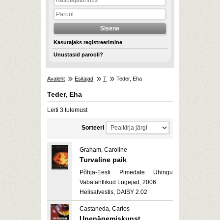
Kasutajaks registreerimine
Unustasid parooli?
Avaleht
Esitajad
T
Teder, Eha
Teder, Eha
Leiti 3 tulemust
Sorteeri
Graham, Caroline
Turvaline paik
Põhja-Eesti Pimedate Ühingu
Vabatahtlikud Lugejad, 2006
Helisalvestis, DAISY 2.02
Castaneda, Carlos
Unenägemiskunst