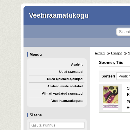
Veebiraamatukogu
Avaleht
Esitajad
S
Menüü
Soomer, Tiiu
Avaleht
Uued raamatud
Sorteeri
Uued ajalehed-ajakirjad
Allalaadimiste edetabel
Ch
Viimati vaadatud raamatud
P
Veebiraamatukogust
P
H
Sisene