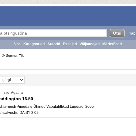
Täp
Sirvi:
Kategooriad
Autorid
Esitajad
Väljaandjad
Märksõnad
Soomer, Tiiu
ristie, Agatha
addington 16.50
õhja-Eesti Pimedate Ühingu Vabatahtlikud Lugejad, 2005
elisalvestis, DAISY 2.02