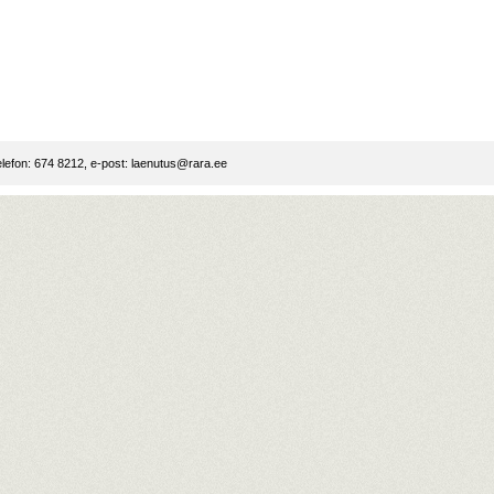
lefon: 674 8212, e-post:
laenutus@rara.ee