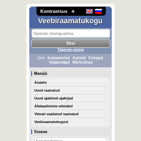
Kontrastsus
Veebiraamatukogu
Täpsem otsing
Sirvi:
Kategooriad
Autorid
Esitajad
Väljaandjad
Märksõnad
Menüü
Avaleht
Uued raamatud
Uued ajalehed-ajakirjad
Allalaadimiste edetabel
Viimati vaadatud raamatud
Veebiraamatukogust
Sisene