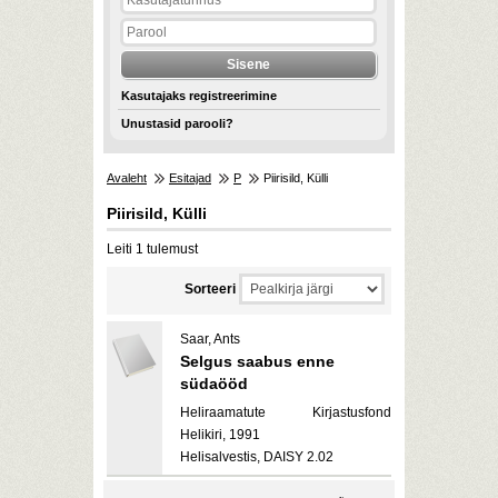
Kasutajaks registreerimine
Unustasid parooli?
Avaleht
Esitajad
P
Piirisild, Külli
Piirisild, Külli
Leiti 1 tulemust
Sorteeri
Saar, Ants
Selgus saabus enne
südaööd
Heliraamatute Kirjastusfond
Helikiri, 1991
Helisalvestis, DAISY 2.02