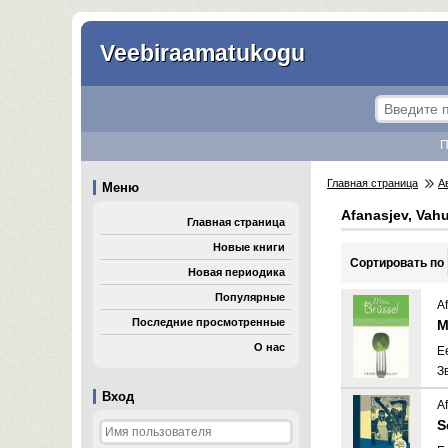
Veebiraamatukogu
П
Главная страница
А
Меню
Afanasjev, Vahu
Главная страница
Новые книги
Cортировать по
Новая периодика
Популярные
A
Последние просмотренные
M
О нас
E
З
Вход
A
S