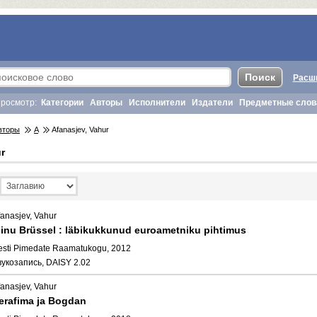
Расш
росмотр:
Категории
Авторы
Исполнители
Издатели
Предметные слов
вторы
A
Afanasjev, Vahur
r
fanasjev, Vahur
inu Brüssel : läbikukkunud euroametniku pihtimus
esti Pimedate Raamatukogu, 2012
вукозапись, DAISY 2.02
fanasjev, Vahur
erafima ja Bogdan