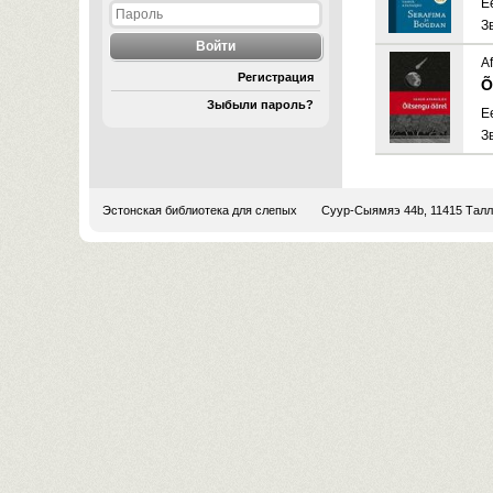
E
З
A
Регистрация
Õ
Зыбыли пароль?
E
З
Эстонская библиотека для слепых
Суур-Сыямяэ 44b, 11415 Тал