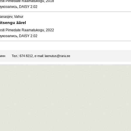
esti Pimedate Raamatukogu, 2018
вукозапись, DAISY 2.02
fanasjev, Vahur
itsengu äärel
esti Pimedate Raamatukogu, 2022
вукозапись, DAISY 2.02
линн
Тел.: 674 8212, e-mail:
laenutus@rara.ee