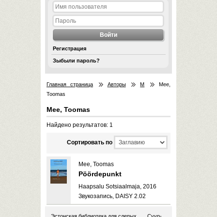
Регистрация
Зыбыли пароль?
Главная страница
Авторы
M
Mee,
Toomas
Mee, Toomas
Найдено результатов: 1
Cортировать по
Mee, Toomas
Pöördepunkt
Haapsalu Sotsiaalmaja, 2016
Звукозапись, DAISY 2.02
Эстонская библиотека для слепых
Суур-