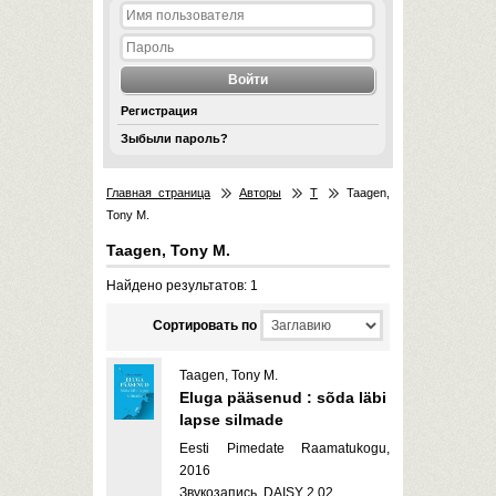
Регистрация
Зыбыли пароль?
Главная страница
Авторы
T
Taagen,
Tony M.
Taagen, Tony M.
Найдено результатов: 1
Cортировать по
Taagen, Tony M.
Eluga pääsenud : sõda läbi
lapse silmade
Eesti Pimedate Raamatukogu,
2016
Звукозапись, DAISY 2.02