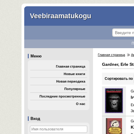
Veebiraamatukogu
П
Главная страница
А
Меню
Gardner, Erle S
Главная страница
Новые книги
Cортировать по
Новая периодика
Популярные
G
Последние просмотренные
I
О нас
E
З
Вход
G
K