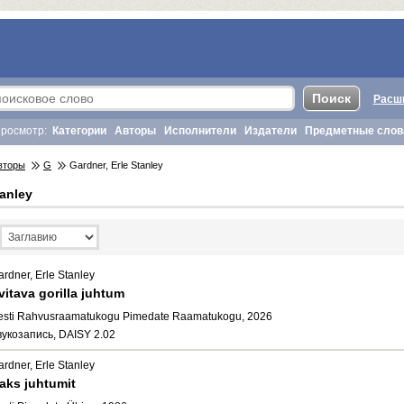
Расш
росмотр:
Категории
Авторы
Исполнители
Издатели
Предметные слов
вторы
G
Gardner, Erle Stanley
tanley
ardner, Erle Stanley
rvitava gorilla juhtum
esti Rahvusraamatukogu Pimedate Raamatukogu, 2026
вукозапись, DAISY 2.02
ardner, Erle Stanley
aks juhtumit