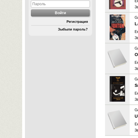
E
З
G
Регистрация
L
Зыбыли пароль?
E
З
G
O
E
З
G
S
E
З
G
U
E
З