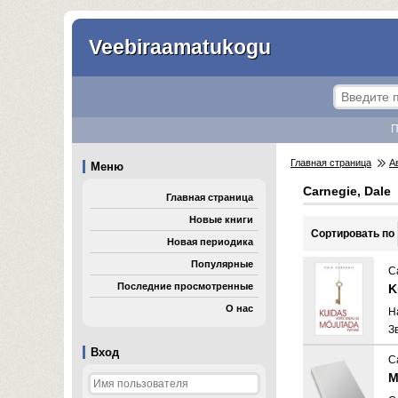
Veebiraamatukogu
П
Главная страница
А
Меню
Carnegie, Dale
Главная страница
Новые книги
Cортировать по
Новая периодика
Популярные
C
Последние просмотренные
K
О нас
H
З
Вход
C
M