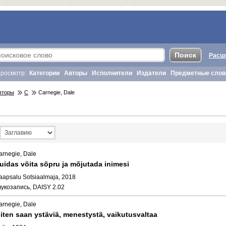
Расш
росмотр:
Категории
Авторы
Исполнители
Издатели
Предметные слов
вторы
C
Carnegie, Dale
arnegie, Dale
uidas võita sõpru ja mõjutada inimesi
aapsalu Sotsiaalmaja, 2018
вукозапись, DAISY 2.02
arnegie, Dale
iten saan ystäviä, menestystä, vaikutusvaltaa