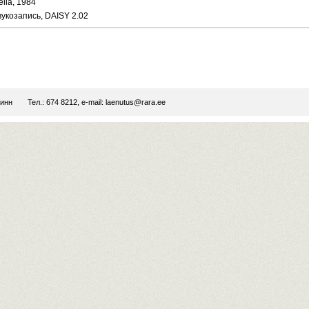
elia, 1984
вукозапись, DAISY 2.02
линн
Тел.: 674 8212, e-mail:
laenutus@rara.ee