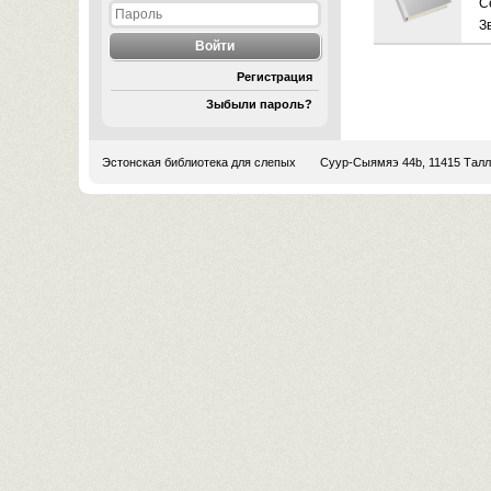
C
З
Регистрация
Зыбыли пароль?
Эстонская библиотека для слепых
Суур-Сыямяэ 44b, 11415 Тал