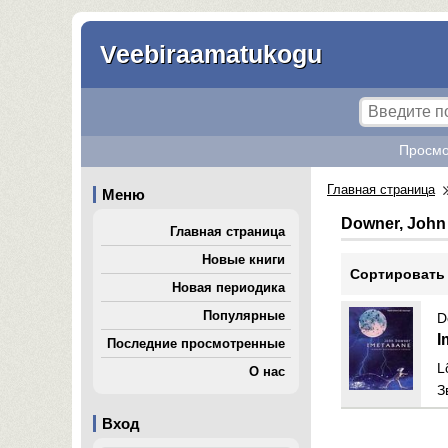
Veebiraamatukogu
Просмо
Главная страница
Меню
Downer, John
Главная страница
Новые книги
Cортировать
Новая периодика
Популярные
D
I
Последние просмотренные
L
О нас
З
Вход