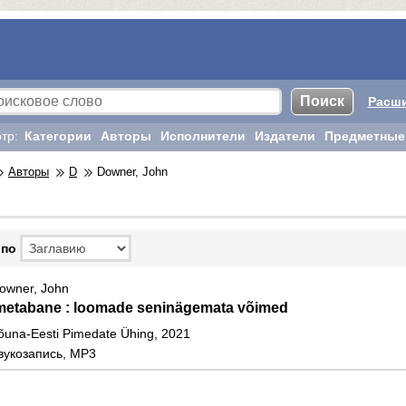
Расш
тр:
Категории
Авторы
Исполнители
Издатели
Предметные
Авторы
D
Downer, John
 по
owner, John
metabane : loomade seninägemata võimed
õuna-Eesti Pimedate Ühing, 2021
вукозапись, MP3