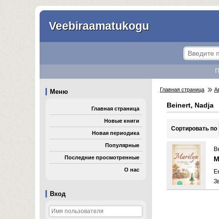
Veebiraamatukogu
П
Главная страница
А
Меню
Beinert, Nadja
Главная страница
Новые книги
Cортировать по
Новая периодика
Популярные
Be
Последние просмотренные
M
О нас
E
З
Вход