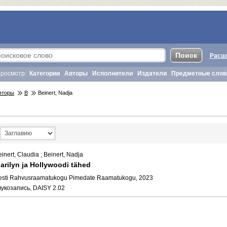
Расш
росмотр:
Категории
Авторы
Исполнители
Издатели
Предметные слов
вторы
B
Beinert, Nadja
inert, Claudia ; Beinert, Nadja
arilyn ja Hollywoodi tähed
esti Rahvusraamatukogu Pimedate Raamatukogu, 2023
вукозапись, DAISY 2.02