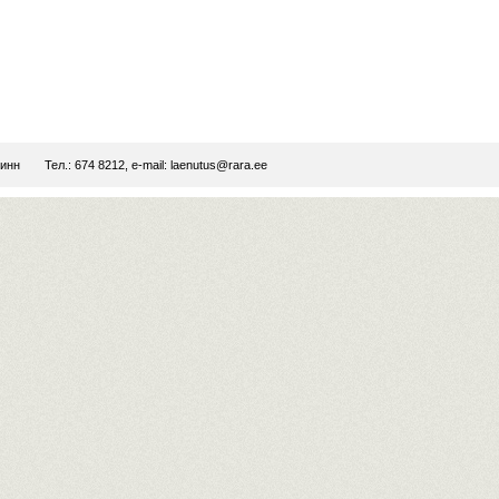
линн
Тел.: 674 8212, e-mail:
laenutus@rara.ee