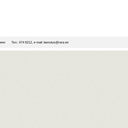
линн
Тел.: 674 8212, e-mail:
laenutus@rara.ee