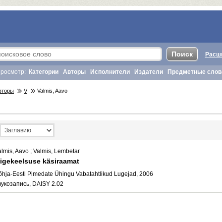
Расш
росмотр:
Категории
Авторы
Исполнители
Издатели
Предметные слов
вторы
V
Valmis, Aavo
almis, Aavo ; Valmis, Lembetar
igekeelsuse käsiraamat
õhja-Eesti Pimedate Ühingu Vabatahtlikud Lugejad, 2006
вукозапись, DAISY 2.02