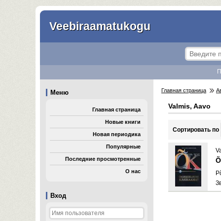
Veebiraamatukogu
П
Главная страница
А
Меню
Valmis, Aavo
Главная страница
Новые книги
Cортировать по
Новая периодика
Популярные
V
Последние просмотренные
Õ
О нас
P
З
Вход