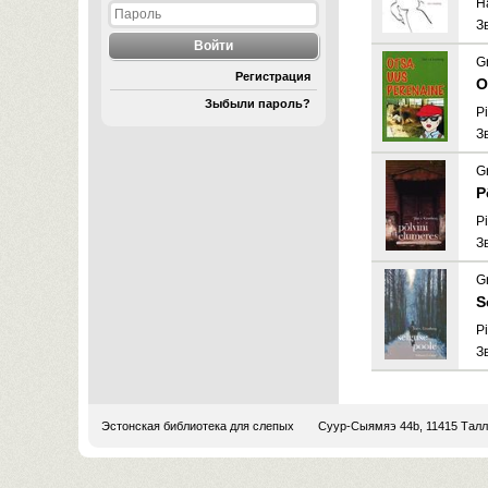
H
З
G
Регистрация
O
Зыбыли пароль?
Pi
З
G
P
Pi
З
G
S
Pi
З
Эстонская библиотека для слепых
Суур-Сыямяэ 44b, 11415 Тал