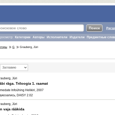
Расш
росмотр:
Категории
Авторы
Исполнители
Издатели
Предметные слов
вторы
G
Grauberg, Jüri
rauberg, Jüri
äbi räga. Triloogia 1. raamat
medate Infoühing Helikiri, 2007
вукозапись, DAISY 2.02
rauberg, Jüri
n vaja rääkida