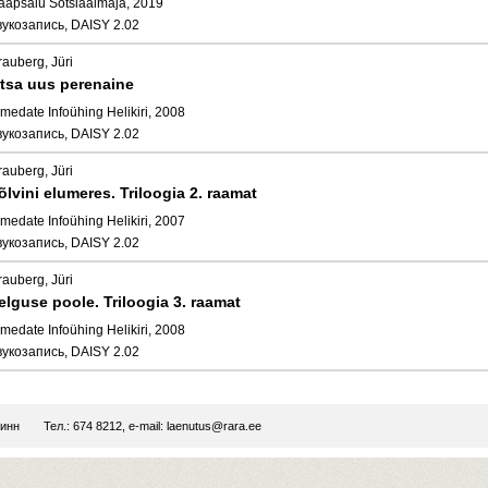
aapsalu Sotsiaalmaja, 2019
вукозапись, DAISY 2.02
rauberg, Jüri
tsa uus perenaine
medate Infoühing Helikiri, 2008
вукозапись, DAISY 2.02
rauberg, Jüri
õlvini elumeres. Triloogia 2. raamat
medate Infoühing Helikiri, 2007
вукозапись, DAISY 2.02
rauberg, Jüri
elguse poole. Triloogia 3. raamat
medate Infoühing Helikiri, 2008
вукозапись, DAISY 2.02
линн
Тел.: 674 8212, e-mail:
laenutus@rara.ee