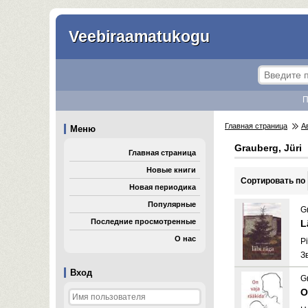
Veebiraamatukogu
П
Главная страница
А
Меню
Grauberg, Jüri
Главная страница
Новые книги
Cортировать по
Новая периодика
Популярные
G
Последние просмотренные
L
О нас
Pi
З
Вход
G
O