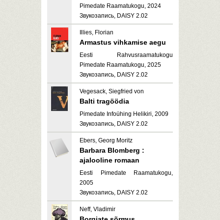
Pimedate Raamatukogu, 2024
Звукозапись, DAISY 2.02
Illies, Florian
Armastus vihkamise aegu
Eesti Rahvusraamatukogu
Pimedate Raamatukogu, 2025
Звукозапись, DAISY 2.02
Vegesack, Siegfried von
Balti tragöödia
Pimedate Infoühing Helikiri, 2009
Звукозапись, DAISY 2.02
Ebers, Georg Moritz
Barbara Blomberg :
ajalooline romaan
Eesti Pimedate Raamatukogu,
2005
Звукозапись, DAISY 2.02
Neff, Vladimir
Borgiate sõrmus