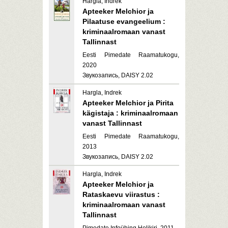
Hargla, Indrek
Apteeker Melchior ja
Pilaatuse evangeelium :
kriminaalromaan vanast
Tallinnast
Eesti Pimedate Raamatukogu,
2020
Звукозапись, DAISY 2.02
Hargla, Indrek
Apteeker Melchior ja Pirita
kägistaja : kriminaalromaan
vanast Tallinnast
Eesti Pimedate Raamatukogu,
2013
Звукозапись, DAISY 2.02
Hargla, Indrek
Apteeker Melchior ja
Rataskaevu viirastus :
kriminaalromaan vanast
Tallinnast