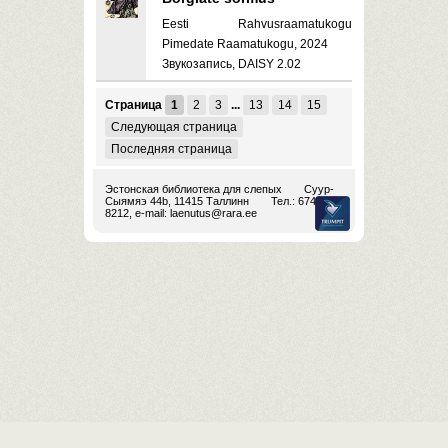
Eesti Rahvusraamatukogu
Pimedate Raamatukogu, 2024
Звукозапись, DAISY 2.02
Страница
1
2
3
...
13
14
15
Следующая страница
Последняя страница
Эстонская библиотека для слепых
Суур-
Сыямяэ 44b, 11415 Таллинн
Тел.: 674
8212, e-mail:
laenutus@rara.ee