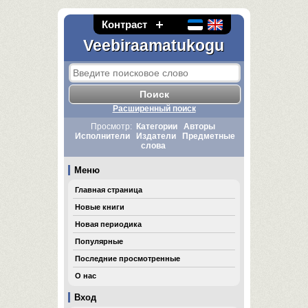
Контраст
Veebiraamatukogu
Расширенный поиск
Просмотр:
Категории
Авторы
Исполнители
Издатели
Предметные
слова
Меню
Главная страница
Новые книги
Новая периодика
Популярные
Последние просмотренные
О нас
Вход