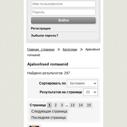
Регистрация
Зыбыли пароль?
Главная страница
Категории
Ajaloolised
romaanid
Ajaloolised romaanid
Найдено результатов: 297
Cортировать по
Результатов на странице
Страница
1
2
3
...
13
14
15
Следующая страница
Последняя страница