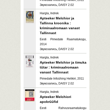
Pimedate Infoühing Helikiri, 2011
Звукозапись, DAISY 2.02
Hargla, Indrek
Apteeker Melchior ja
Tallinna kroonika :
kriminaalromaan vanast
Tallinnast
Eesti Pimedate Raamatukogu,
2014
Звукозапись, DAISY 2.02
Hargla, Indrek
Apteeker Melchior ja timuka
tütar : kriminaalromaan
vanast Tallinnast
Pimedate Infoühing Helikiri, 2011
Звукозапись, DAISY 2.02
Hargla, Indrek
Apteeker Melchiori
apokrüüfid
Eesti Rahvusraamatukogu