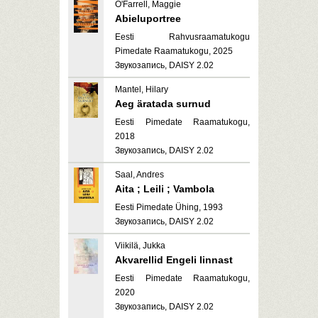
O'Farrell, Maggie
Abieluportree
Eesti Rahvusraamatukogu
Pimedate Raamatukogu, 2025
Звукозапись, DAISY 2.02
Mantel, Hilary
Aeg äratada surnud
Eesti Pimedate Raamatukogu,
2018
Звукозапись, DAISY 2.02
Saal, Andres
Aita ; Leili ; Vambola
Eesti Pimedate Ühing, 1993
Звукозапись, DAISY 2.02
Viikilä, Jukka
Akvarellid Engeli linnast
Eesti Pimedate Raamatukogu,
2020
Звукозапись, DAISY 2.02