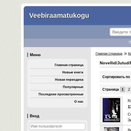
Veebiraamatukogu
П
Главная страница
К
Меню
Novellid/Jutud
Главная страница
Новые книги
Cортировать по
Новая периодика
Популярные
Страница
1
2
Последние просмотренные
R
О нас
1
C
Вход
З
B