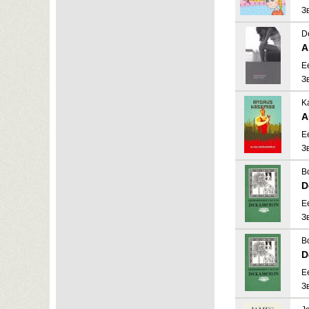
З
D
A
E
З
K
A
E
З
B
D
E
З
B
D
E
З