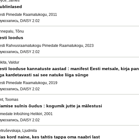
oyce, James
ublinlased
esti Pimedate Raamatukogu, 2011
вукозапись, DAISY 2.02
nnepalu, Tõnu
esti loodus
esti Rahvusraamatukogu Pimedate Raamatukogu, 2023
вукозапись, DAISY 2.02
kita, Valdur
esti looduse kannatuste aastad : manifest Eesti metsale, kirja pa
ga kardetavasti sai see natuke liiga sünge
esti Pimedate Raamatukogu, 2019
вукозапись, DAISY 2.02
int, Toomas
lamise sulnis õudus : kogumik jutte ja mälestusi
medate Infoühing Helikiri, 2001
вукозапись, DAISY 2.02
etruševskaja, Ljudmila
las kord naine, kes tahtis tappa oma naabri last