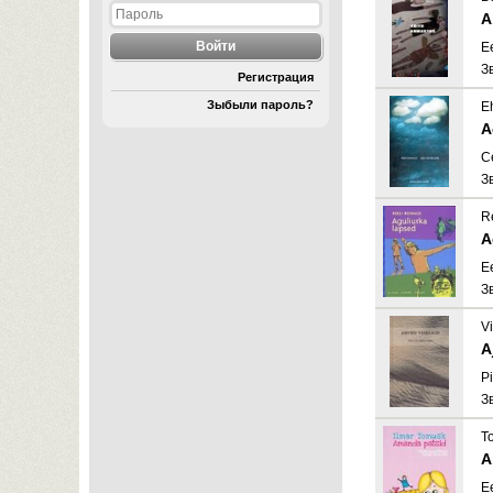
A
E
З
Регистрация
Зыбыли пароль?
E
A
C
З
R
A
E
З
Vi
A
Pi
З
T
A
E