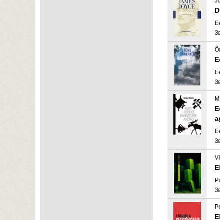
J
D
E
З
Õ
E
E
З
Mi
E
a
E
З
V
E
Pi
З
P
E