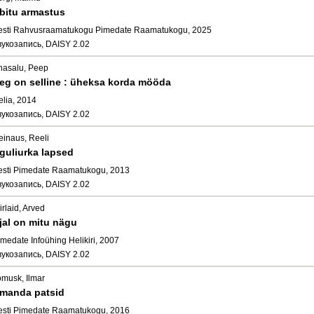
bitu armastus
esti Rahvusraamatukogu Pimedate Raamatukogu, 2025
вукозапись, DAISY 2.02
hasalu, Peep
eg on selline : üheksa korda mööda
elia, 2014
вукозапись, DAISY 2.02
einaus, Reeli
guliurka lapsed
esti Pimedate Raamatukogu, 2013
вукозапись, DAISY 2.02
irlaid, Arved
jal on mitu nägu
medate Infoühing Helikiri, 2007
вукозапись, DAISY 2.02
omusk, Ilmar
manda patsid
esti Pimedate Raamatukogu, 2016