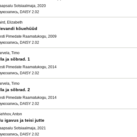
aapsalu Sotsiaalmaja, 2020
вукозапись, DAISY 2.02
ird, Elizabeth
levandi kõuehüüd
esti Pimedate Raamatukogu, 2009
вукозапись, DAISY 2.02
arvela, Timo
lla ja sõbrad. 1
esti Pimedate Raamatukogu, 2014
вукозапись, DAISY 2.02
arvela, Timo
lla ja sõbrad. 2
esti Pimedate Raamatukogu, 2014
вукозапись, DAISY 2.02
šehhov, Anton
lu igavus ja teisi jutte
aapsalu Sotsiaalmaja, 2021
вукозапись, DAISY 2.02