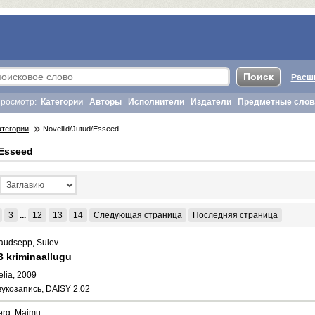
Расш
росмотр:
Категории
Авторы
Исполнители
Издатели
Предметные слов
атегории
Novellid/Jutud/Esseed
/Esseed
3
...
12
13
14
Следующая страница
Последняя страница
audsepp, Sulev
3 kriminaallugu
elia, 2009
вукозапись, DAISY 2.02
erg, Maimu