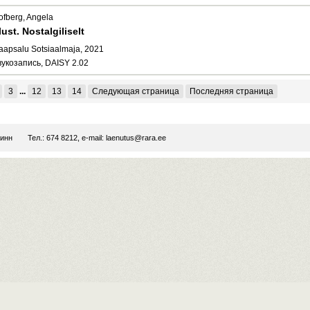
ofberg, Angela
lust. Nostalgiliselt
aapsalu Sotsiaalmaja, 2021
вукозапись, DAISY 2.02
3
...
12
13
14
Следующая страница
Последняя страница
линн
Тел.: 674 8212, e-mail:
laenutus@rara.ee