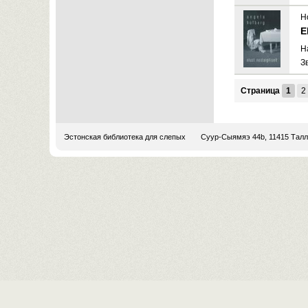
H
E
H
З
Страница
1
2
Эстонская библиотека для слепых
Суур-Сыямяэ 44b, 11415 Тал