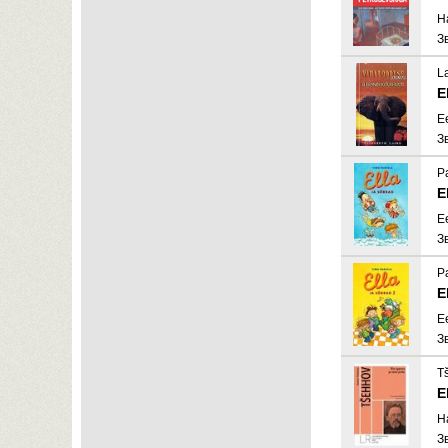
H
З
La
E
E
З
P
E
E
З
P
E
E
З
T
E
H
З