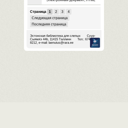
Электронный документ, HTML
Страница
1
2
3
4
Следующая страница
Последняя страница
Эстонская библиотека для слепых
Суур-
Сыямяэ 44b, 11415 Таллинн
Тел.: 674
8212, e-mail:
laenutus@rara.ee