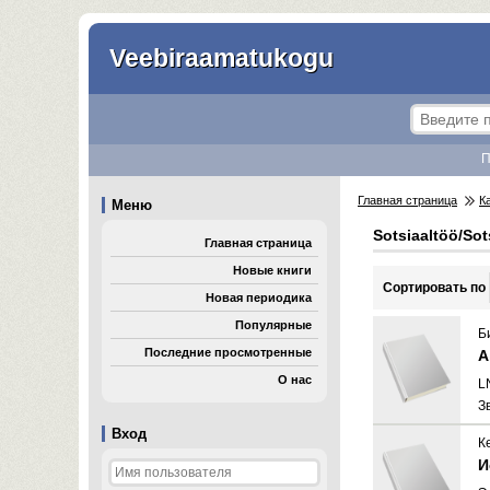
Veebiraamatukogu
П
Главная страница
К
Меню
Sotsiaaltöö/Sot
Главная страница
Новые книги
Cортировать по
Новая периодика
Популярные
Б
Последние просмотренные
А
О нас
L
З
Вход
К
И