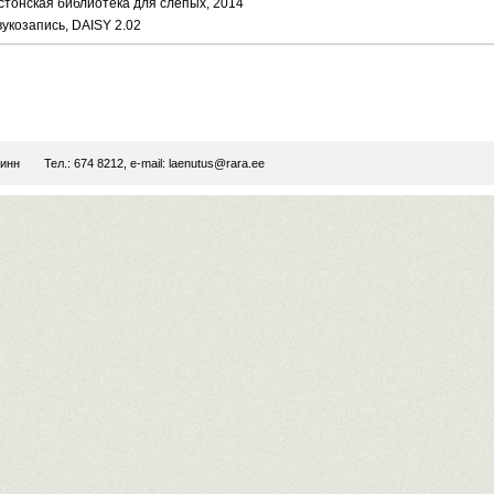
стонская библиотека для слепых, 2014
вукозапись, DAISY 2.02
линн
Тел.: 674 8212, e-mail:
laenutus@rara.ee