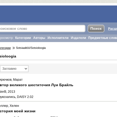
Расш
росмотр:
Категории
Авторы
Исполнители
Издатели
Предметные слов
атегории
Sotsiaaltöö/Sotsioloogia
sioloogia
ирючков, Марат
втор великого шеститочия Луи Брайль
NerB, 2013
вукозапись, DAISY 2.02
еллер, Хелен
стория моей жизни