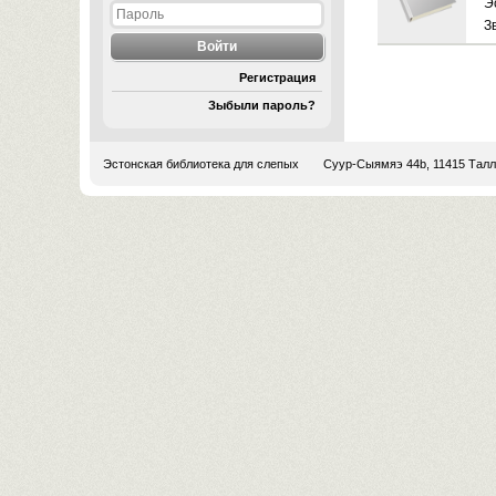
Э
З
Регистрация
Зыбыли пароль?
Эстонская библиотека для слепых
Суур-Сыямяэ 44b, 11415 Тал