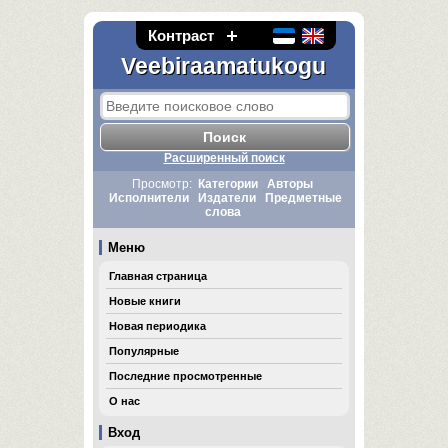
Контраст
Veebiraamatukogu
Расширенный поиск
Просмотр:
Категории
Авторы
Исполнители
Издатели
Предметные
слова
Меню
Главная страница
Новые книги
Новая периодика
Популярные
Последние просмотренные
О нас
Вход