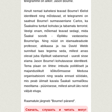
telegrammil on allkiri: Jason Bourne.
Ainult nemad kahekesi teavad Bourne'i tõelist
identiteeti ning mõistavad, et telegrammi on
saatnud Bourne'i surmavaenlane Carlos, ka
Šaakalina tuntud kohutav ja tabamatu terrorist.
Veelgi enam, mõlemad teavad sedagi, mida
Šaakal soovib - lõplikku vastasseisu
Bourne'iga. Ning nüüd on idamaateaduste
professor, abikaasa ja isa David Webb
sunnitud taas tegema seda, millest arvas
olevat juba lõplikult vabanenud - uuesti sisse
elama Jason Bourne'i kohutavasse identiteeti.
Tema plaan on lihtne: imbuda poliitiliselt ja
majanduslikult kõikvõimsasse Medusa
organisatsiooni ning seada ennast söödaks,
mis peab ülimalt kavala Šaakali surmalõksu
meelitama - püünisesse, millest ainult üks neist
väljub eluga.
Raamatule järgneb "Bourne'i pärand".
Скачать, слушать и читать могут