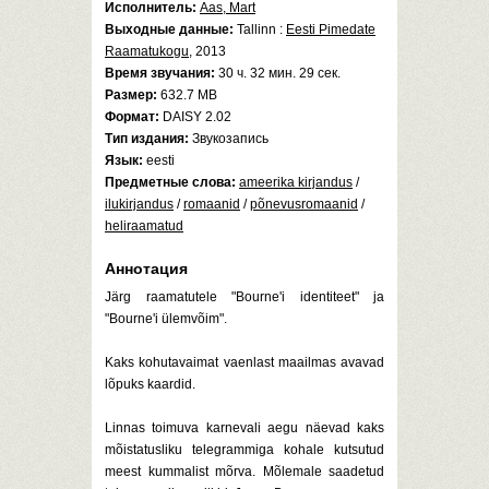
Исполнитель:
Aas, Mart
Выходные данные:
Tallinn :
Eesti Pimedate
Raamatukogu
, 2013
Время звучания:
30 ч. 32 мин. 29 сек.
Размер:
632.7 MB
Формат:
DAISY 2.02
Тип издания:
Звукозапись
Язык:
eesti
Предметные слова:
ameerika kirjandus
/
ilukirjandus
/
romaanid
/
põnevusromaanid
/
heliraamatud
Аннотация
Järg raamatutele "Bourne'i identiteet" ja
"Bourne'i ülemvõim".
Kaks kohutavaimat vaenlast maailmas avavad
lõpuks kaardid.
Linnas toimuva karnevali aegu näevad kaks
mõistatusliku telegrammiga kohale kutsutud
meest kummalist mõrva. Mõlemale saadetud