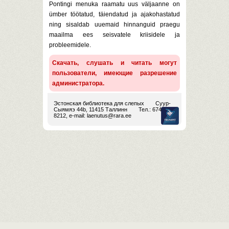
Pontingi menuka raamatu uus väljaanne on
ümber töötatud, täiendatud ja ajakohastatud
ning sisaldab uuemaid hinnanguid praegu
maailma ees seisvatele kriisidele ja
probleemidele.
Скачать, слушать и читать могут
пользователи, имеющие разрешение
администратора.
Эстонская библиотека для слепых
Суур-
Сыямяэ 44b, 11415 Таллинн
Тел.: 674
8212, e-mail:
laenutus@rara.ee