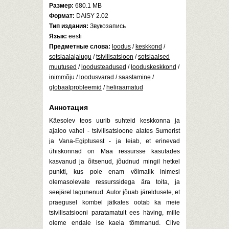
Размер:
680.1 MB
Формат:
DAISY 2.02
Тип издания:
Звукозапись
Язык:
eesti
Предметные слова:
loodus
/
keskkond
/
sotsiaalajalugu
/
tsivilisatsioon
/
sotsiaalsed
muutused
/
loodusteadused
/
looduskeskkond
/
inimmõju
/
loodusvarad
/
saastamine
/
globaalprobleemid
/
heliraamatud
Аннотация
Käesolev teos uurib suhteid keskkonna ja
ajaloo vahel - tsivilisatsioone alates Sumerist
ja Vana-Egiptusest - ja leiab, et erinevad
ühiskonnad on Maa ressursse kasutades
kasvanud ja õitsenud, jõudnud mingil hetkel
punkti, kus pole enam võimalik inimesi
olemasolevate ressurssidega ära toita, ja
seejärel lagunenud. Autor jõuab järeldusele, et
praegusel kombel jätkates ootab ka meie
tsivilisatsiooni paratamatult ees häving, mille
oleme endale ise kaela tõmmanud. Clive