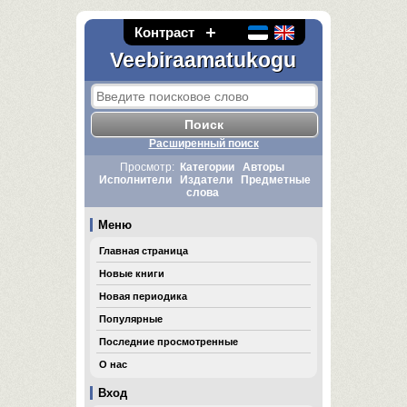
Контраст
Veebiraamatukogu
Расширенный поиск
Просмотр:
Категории
Авторы
Исполнители
Издатели
Предметные
слова
Меню
Главная страница
Новые книги
Новая периодика
Популярные
Последние просмотренные
О нас
Вход