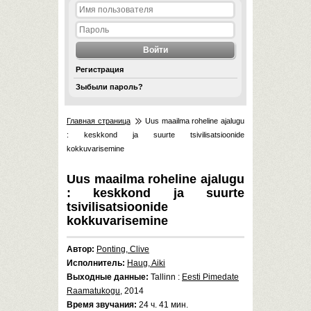
Регистрация
Зыбыли пароль?
Главная страница
Uus maailma roheline ajalugu
: keskkond ja suurte tsivilisatsioonide
kokkuvarisemine
Uus maailma roheline ajalugu
: keskkond ja suurte
tsivilisatsioonide
kokkuvarisemine
Автор:
Ponting, Clive
Исполнитель:
Haug, Aiki
Выходные данные:
Tallinn :
Eesti Pimedate
Raamatukogu
, 2014
Время звучания:
24 ч. 41 мин.