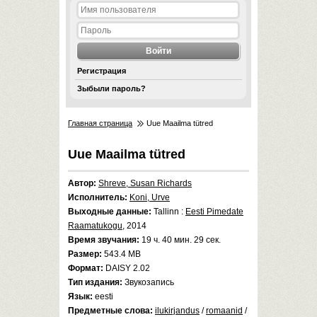
Регистрация
Зыбыли пароль?
Главная страница
Uue Maailma tütred
Uue Maailma tütred
Автор:
Shreve, Susan Richards
Исполнитель:
Koni, Urve
Выходные данные:
Tallinn :
Eesti Pimedate
Raamatukogu
, 2014
Время звучания:
19 ч. 40 мин. 29 сек.
Размер:
543.4 MB
Формат:
DAISY 2.02
Тип издания:
Звукозапись
Язык:
eesti
Предметные слова:
ilukirjandus
/
romaanid
/