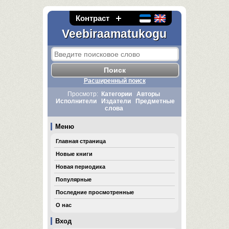
Контраст
Veebiraamatukogu
Расширенный поиск
Просмотр:
Категории
Авторы
Исполнители
Издатели
Предметные
слова
Меню
Главная страница
Новые книги
Новая периодика
Популярные
Последние просмотренные
О нас
Вход