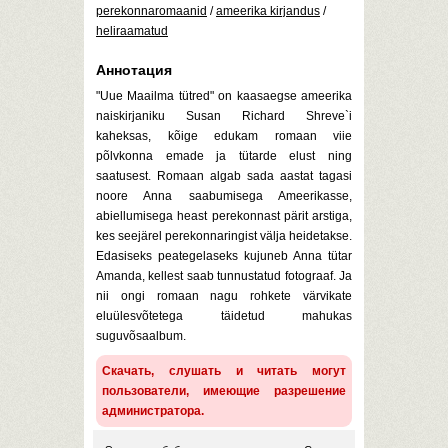
perekonnaromaanid
/
ameerika kirjandus
/
heliraamatud
Аннотация
"Uue Maailma tütred" on kaasaegse ameerika
naiskirjaniku Susan Richard Shreve`i
kaheksas, kõige edukam romaan viie
põlvkonna emade ja tütarde elust ning
saatusest. Romaan algab sada aastat tagasi
noore Anna saabumisega Ameerikasse,
abiellumisega heast perekonnast pärit arstiga,
kes seejärel perekonnaringist välja heidetakse.
Edasiseks peategelaseks kujuneb Anna tütar
Amanda, kellest saab tunnustatud fotograaf. Ja
nii ongi romaan nagu rohkete värvikate
eluülesvõtetega täidetud mahukas
suguvõsaalbum.
Скачать, слушать и читать могут
пользователи, имеющие разрешение
администратора.