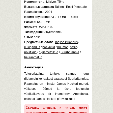
Исполнитель:
Mikiver, Tõnu
Выходные данные:
Tallinn :
Eesti Pimedate
Raamatukogu
, 2004
Время звучания:
23 ч. 17 мин. 16 сек.
Размер:
642.1 MB
Формат:
DAISY 2.02
Тип издания:
Звукозапись
Язык:
eesti
Предметные слова:
inglise kirjandus
/
ilukirjandus
/
päevikud
/
huumor
/
satiir
/
poliitikud
/
riigiametnikud
/
Suurbritannia
/
heliraamatud
Аннотация
Teleseriaalina tuntuks saanud lugu
riigiametnike raskest saatusest Suurbritannias.
Raamatus on minister James Hackeri mured,
väikesed rõõmud ja üsna lootusetu
vägikaikavedu sir Humphrey Applebyga,
esitatud James Hackeri päeviku kujul.
Скачать, слушать и читать могут
пользователи, имеющие разрешение