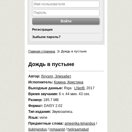
Регистрация
Зыбыли пароль?
Главная страница
Дождь в пустыне
Дождь в пустыне
Автор:
Лоуэлл, Элизабет
Исполнитель:
Кокина, Кристина
Выходные данные:
Riga :
LNerB
, 2017
Время звучания:
6 ч. 44 мин. 43 сек.
Размер:
185.7 MB
Формат:
DAISY 2.02
Тип издания:
Звукозапись
Язык:
vene
Предметные слова:
ameerika kirjandus
/
ilukirjandus
/
romaanid
/
heliraamatud