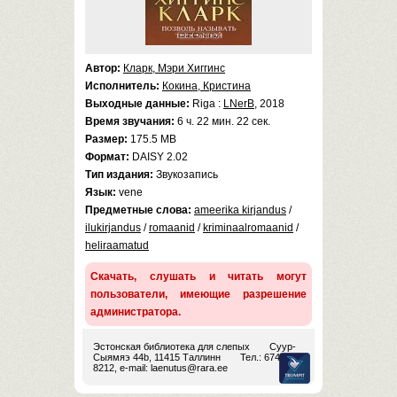
Автор:
Кларк, Мэри Хиггинс
Исполнитель:
Кокина, Кристина
Выходные данные:
Riga :
LNerB
, 2018
Время звучания:
6 ч. 22 мин. 22 сек.
Размер:
175.5 MB
Формат:
DAISY 2.02
Тип издания:
Звукозапись
Язык:
vene
Предметные слова:
ameerika kirjandus
/
ilukirjandus
/
romaanid
/
kriminaalromaanid
/
heliraamatud
Скачать, слушать и читать могут
пользователи, имеющие разрешение
администратора.
Эстонская библиотека для слепых
Суур-
Сыямяэ 44b, 11415 Таллинн
Тел.: 674
8212, e-mail:
laenutus@rara.ee