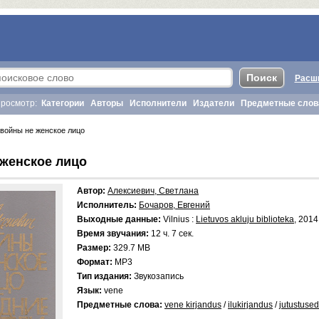
Расш
росмотр:
Категории
Авторы
Исполнители
Издатели
Предметные слов
войны не женское лицо
 женское лицо
Автор:
Алексиевич, Светлана
Исполнитель:
Бочаров, Евгений
Выходные данные:
Vilnius :
Lietuvos akluju biblioteka
, 2014
Время звучания:
12 ч. 7 сек.
Размер:
329.7 MB
Формат:
MP3
Тип издания:
Звукозапись
Язык:
vene
Предметные слова:
vene kirjandus
/
ilukirjandus
/
jutustused