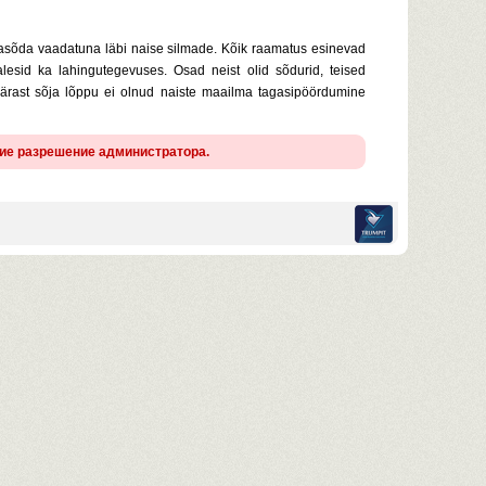
asõda vaadatuna läbi naise silmade. Kõik raamatus esinevad
lesid ka lahingutegevuses. Osad neist olid sõdurid, teised
ärast sõja lõppu ei olnud naiste maailma tagasipöördumine
щие разрешение администратора.