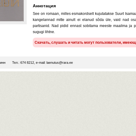
Аннотация
See on romaan, milles esmakordselt kujutatakse Suurt Isama
kangelannad mitte ainult ei elanud sõda üle, vaid nad osa
partisanid. Nad pidid ennast sobitama meeste maailma ja p
sugugi lihtne.
Скачать, слушать и читать могут пользователи, имею
линн
Тел.: 674 8212, e-mail:
laenutus@rara.ee