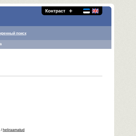
Контраст
иренный поиск
а
/
heliraamatud