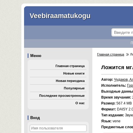
Veebiraamatukogu
П
Главная страница
Ло
Меню
Главная страница
Ложится мг
Новые книги
Автор:
Чудаков, А
Новая периодика
Исполнитель:
Гор
Популярные
Выходные данны
Последние просмотренные
Время звучания:
2
О нас
Размер:
567.4 MB
Формат:
DAISY 2.
Тип издания:
Звук
Вход
Язык:
vene
Предметные слов