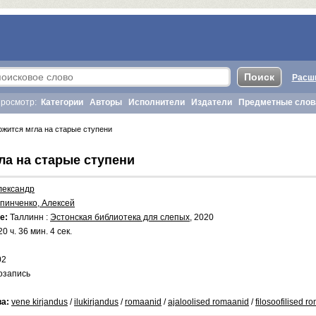
Расш
росмотр:
Категории
Авторы
Исполнители
Издатели
Предметные слов
жится мгла на старые ступени
ла на старые ступени
лександр
пинченко, Алексей
е:
Таллинн :
Эстонская библиотека для слепых
, 2020
0 ч. 36 мин. 4 сек.
02
озапись
а:
vene kirjandus
/
ilukirjandus
/
romaanid
/
ajaloolised romaanid
/
filosoofilised r