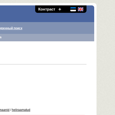
Контраст
иренный поиск
а
omaanid
/
heliraamatud