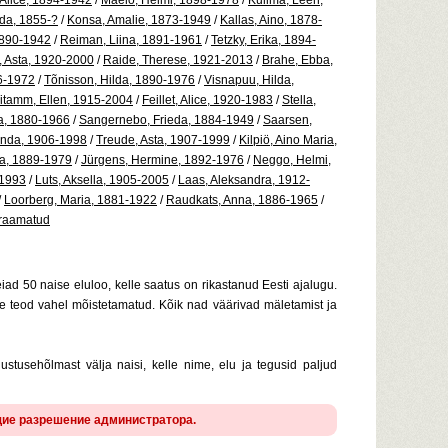
 Alice, 1894-1942
/
Mäelo, Helmi, 1898-1978
/
Kullma, Leen,
da, 1855-?
/
Konsa, Amalie, 1873-1949
/
Kallas, Aino, 1878-
1890-1942
/
Reiman, Liina, 1891-1961
/
Tetzky, Erika, 1894-
, Asta, 1920-2000
/
Raide, Therese, 1921-2013
/
Brahe, Ebba,
86-1972
/
Tõnisson, Hilda, 1890-1976
/
Visnapuu, Hilda,
itamm, Ellen, 1915-2004
/
Feillet, Alice, 1920-1983
/
Stella,
a, 1880-1966
/
Sangernebo, Frieda, 1884-1949
/
Saarsen,
anda, 1906-1998
/
Treude, Asta, 1907-1999
/
Kilpiö, Aino Maria,
ia, 1889-1979
/
Jürgens, Hermine, 1892-1976
/
Neggo, Helmi,
-1993
/
Luts, Aksella, 1905-2005
/
Laas, Aleksandra, 1912-
/
Loorberg, Maria, 1881-1922
/
Raudkats, Anna, 1886-1965
/
iraamatud
eiad 50 naise eluloo, kelle saatus on rikastanud Eesti ajalugu.
e teod vahel mõistetamatud. Kõik nad väärivad mäletamist ja
ustusehõlmast välja naisi, kelle nime, elu ja tegusid paljud
щие разрешение администратора.