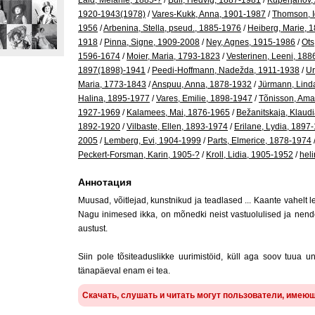
Laid, Melanie, 1885-?
/
Büll, Hedvig, 1887-1981
/
Kuperjanov,
1920-1943(1978)
/
Vares-Kukk, Anna, 1901-1987
/
Thomson, I
1956
/
Arbenina, Stella, pseud., 1885-1976
/
Heiberg, Marie, 
1918
/
Pinna, Signe, 1909-2008
/
Ney, Agnes, 1915-1986
/
Ots
1596-1674
/
Moier, Maria, 1793-1823
/
Vesterinen, Leeni, 18
1897(1898)-1941
/
Peedi-Hoffmann, Nadežda, 1911-1938
/
Ur
Maria, 1773-1843
/
Anspuu, Anna, 1878-1932
/
Jürmann, Lind
Halina, 1895-1977
/
Vares, Emilie, 1898-1947
/
Tõnisson, Am
1927-1969
/
Kalamees, Mai, 1876-1965
/
Bežanitskaja, Klaud
1892-1920
/
Vilbaste, Ellen, 1893-1974
/
Erilane, Lydia, 1897
2005
/
Lemberg, Evi, 1904-1999
/
Parts, Elmerice, 1878-1974
Peckert-Forsman, Karin, 1905-?
/
Kroll, Lidia, 1905-1952
/
hel
Аннотация
Muusad, võitlejad, kunstnikud ja teadlased ... Kaante vahelt l
Nagu inimesed ikka, on mõnedki neist vastuolulised ja nend
austust.
Siin pole tõsiteaduslikke uurimistöid, küll aga soov tuua un
tänapäeval enam ei tea.
Скачать, слушать и читать могут пользователи, имею