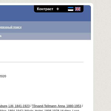
Контраст
иренный поиск
а
 2020
burg, Lilli, 1841-1923
/
Tõrvand-Tellmann, Anna, 1880-1953
/