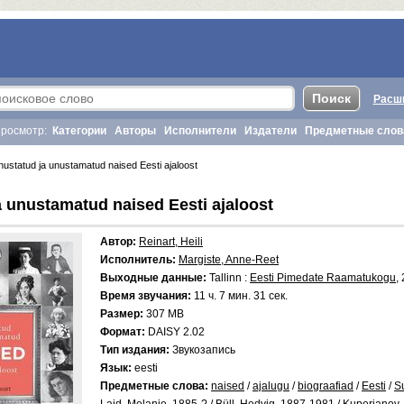
Расш
росмотр:
Категории
Авторы
Исполнители
Издатели
Предметные слов
ustatud ja unustamatud naised Eesti ajaloost
 unustamatud naised Eesti ajaloost
Автор:
Reinart, Heili
Исполнитель:
Margiste, Anne-Reet
Выходные данные:
Tallinn :
Eesti Pimedate Raamatukogu
,
Время звучания:
11 ч. 7 мин. 31 сек.
Размер:
307 MB
Формат:
DAISY 2.02
Тип издания:
Звукозапись
Язык:
eesti
Предметные слова:
naised
/
ajalugu
/
biograafiad
/
Eesti
/
Su