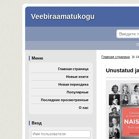
Veebiraamatukogu
П
Главная страница
Un
Меню
Главная страница
Unustatud ja
Новые книги
Новая периодика
Популярные
Последние просмотренные
О нас
Вход