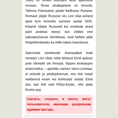
1980) on ilmselt kuulsaim eesti ajalooline
romaan. Teose peategelane on kroonik,
Tallinna Pühavaimu pastor Balthasar Russow.
Romaan jälgib Russowi elu Liivi sõja eelsest
ajast kuni krooniku surmani aastal 1600.
Kirjanik näitab Russowit kui eestlaste seast
pärit andekat meest, kes võitleb end
saksakeelsesse ülemklassi, kuid kellele jääb
hingelähedaseks ka mitte-saksa maarahvas.
Ajalooliste sündmuste dramaatikat lisab
romaani Liivi sõda, mille tähtsust Eesti ajaloos
pole võimalik üle hinnata: lõppes keskaegne
elukorraldus – ajalukku varises Vana-Liivimaa,
st orduriik ja piiskopkonnad, mis olid maad
valitsenud enam kui kolmsada aastat. Eesti
alal, alul küll vaid Põhja-Eestis, võis alata
Rootsi aeg.
Скачать, слушать и читать могут
пользователи, имеющие разрешение
администратора.