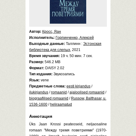
Автор:
Кросс, Яан
Исполнитель:
Горпинченко, Алексей
Выходные данные:
Таллинн :
Эстонская
библиотека для слепых
, 2021
Время звучания:
19 ч. 50 мин. 7 сек.
Размер:
546.2 MB
Формат:
DAISY 2.02
Тип издания:
Звукозапись
Язык:
vene
Предметные слова:
eesti kirjandus
/
ilukirjandus
/
romaanid
/
ajaloolised romaanid
/
biograafilised romaanid
/
Russow, Balthasar, u.
1536-1600
/
heliraamatud
Аннотация
Üks Jaan Krossi peateoseid, neljaosaline
romaan "Между тремя поветриями" (1970-