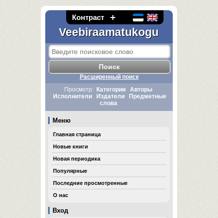
Контраст
Veebiraamatukogu
Расширенный поиск
Просмотр:
Категории
Авторы
Исполнители
Издатели
Предметные
слова
Меню
Главная страница
Новые книги
Новая периодика
Популярные
Последние просмотренные
О нас
Вход