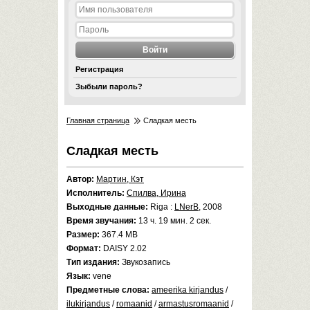
Регистрация
Зыбыли пароль?
Главная страница
Сладкая месть
Сладкая месть
Автор:
Мартин, Кэт
Исполнитель:
Спилва, Ирина
Выходные данные:
Riga :
LNerB
, 2008
Время звучания:
13 ч. 19 мин. 2 сек.
Размер:
367.4 MB
Формат:
DAISY 2.02
Тип издания:
Звукозапись
Язык:
vene
Предметные слова:
ameerika kirjandus
/
ilukirjandus
/
romaanid
/
armastusromaanid
/