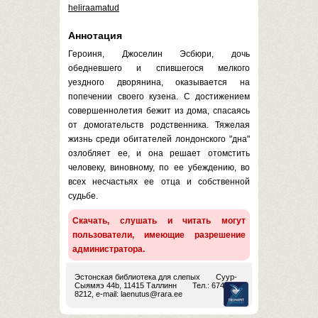
heliraamatud
Аннотация
Героиня, Джоселин Эсбюри, дочь
обедневшего и спившегося мелкого
уездного дворянина, оказывается на
попечении своего кузена. С достижением
совершеннолетия бежит из дома, спасаясь
от домогательств родственника. Тяжелая
жизнь среди обитателей лондонского "дна"
озлобляет ее, и она решает отомстить
человеку, виновному, по ее убеждению, во
всех несчастьях ее отца и собственной
судьбе.
Скачать, слушать и читать могут
пользователи, имеющие разрешение
администратора.
Эстонская библиотека для слепых
Суур-
Сыямяэ 44b, 11415 Таллинн
Тел.: 674
8212, e-mail:
laenutus@rara.ee