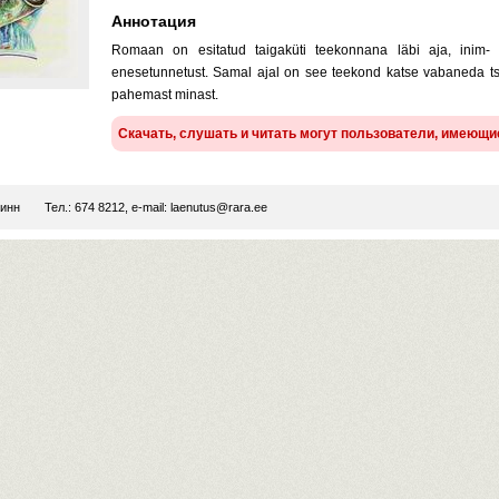
Аннотация
Romaan on esitatud taigaküti teekonnana läbi aja, inim- j
enesetunnetust. Samal ajal on see teekond katse vabaneda tsiv
pahemast minast.
Скачать, слушать и читать могут пользователи, имеющ
линн
Тел.: 674 8212, e-mail:
laenutus@rara.ee