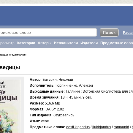
Расш
росмотр:
Категории
Авторы
Исполнители
Издатели
Предметные слов
рдце медведицы
дведицы
Автор:
Батурин, Николай
Исполнитель:
Горпинченко, Алексей
Выходные данные:
Таллинн :
Эстонская библиотека для с
Время звучания:
18 ч. 45 мин. 9 сек.
Размер:
516.6 MB
Формат:
DAISY 2.02
Тип издания:
Звукозапись
Язык:
vene
Предметные слова:
eesti kirjandus
/
ilukirjandus
/
romaanid
/