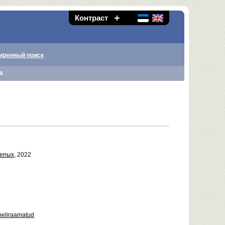
Контраст
иренный поиск
а
лепых
, 2022
heliraamatud