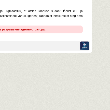
a ürgmaastiku, et otsida looduse südant, tõelist elu- ja
ilisatsiooni varjukülgedest, rabedaist inimsuhteist ning oma
ие разрешение администратора.