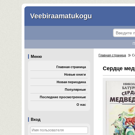
Veebiraamatukogu
П
Главная страница
Се
Меню
Главная страница
Сердце ме
Новые книги
Новая периодика
Популярные
Последние просмотренные
О нас
Вход