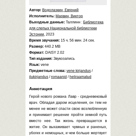
Автор:
Водолазкин, Евгений
Исполнитель:
Марвин, Виктор
Выходные данные:
Таллинн :
Библиотека
для слепых Национальной библиотеки
Эстонии
, 2023
Время звучания:
15 ч. 56 мин. 24 сек.
Размер:
440.2 MB
Формат:
DAISY 2.02
Тип издания:
Звукозапись
Язык:
vene
Предметные слова:
vene kirjandus
/
ilukirjandus
/
romaanid
/
heliraamatud
Аннотация
Герой нового романа Лавр - средневековый
врач. Обладая даром исцеления, он тем не
менее не может спасти свою возлюбленную
и принимает решение пройти земной путь
вместо нее. Так жизнь превращается в
житие. Он выхаживает чумных и раненых,
убогих и немощных, и чем больше жертвует