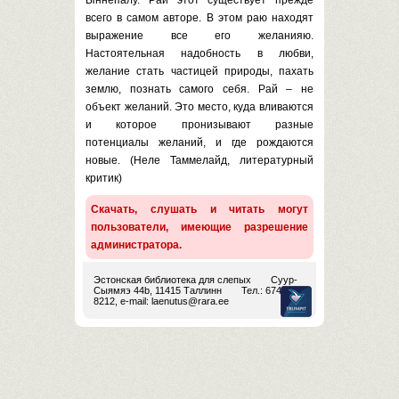
Ыннепалу. Рай этот существует прежде
всего в самом авторе. В этом раю находят
выражение все его желанияю.
Настоятельная надобность в любви,
желание стать частицей природы, пахать
землю, познать самого себя. Рай – не
объект желаний. Это место, куда вливаются
и которое пронизывают разные
потенциалы желаний, и где рождаются
новые. (Неле Таммелайд, литературный
критик)
Скачать, слушать и читать могут
пользователи, имеющие разрешение
администратора.
Эстонская библиотека для слепых
Суур-
Сыямяэ 44b, 11415 Таллинн
Тел.: 674
8212, e-mail:
laenutus@rara.ee