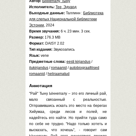
Автор:
Ыннепалу, Тыну
Исполнитель:
Тее, Эдуард
Выходные данные:
Таллинн :
Библиотека
для слепых Национальной библиотеки
Эстонии
, 2024
Время звучания:
6 ч. 23 мин. 3 сек.
Размер:
176.3 MB
Формат:
DAISY 2.02
Тип издания:
Звукозапись
Язык:
vene
Предметные слова:
eesti kirjandus
/
ilukirjandus
/
romaanid
/
autobiograafilised
romaanid
/
heliraamatud
Аннотация
"Рай" Тыну Ыннепалу – это его личный рай,
мало связанный с реальностью.
Отправившись искать это место на берегах
Хийумаа, среди лесов и полей, не
надейтесь его найти. Но прийти туда само
по себе не трудно. "Надо только хотеть и
высказать, что хочешь", - говорит сам