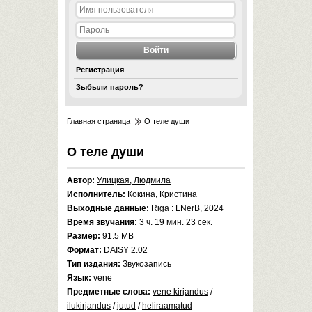
Регистрация
Зыбыли пароль?
Главная страница
О теле души
О теле души
Автор:
Улицкая, Людмила
Исполнитель:
Кокина, Кристина
Выходные данные:
Riga :
LNerB
, 2024
Время звучания:
3 ч. 19 мин. 23 сек.
Размер:
91.5 MB
Формат:
DAISY 2.02
Тип издания:
Звукозапись
Язык:
vene
Предметные слова:
vene kirjandus
/
ilukirjandus
/
jutud
/
heliraamatud