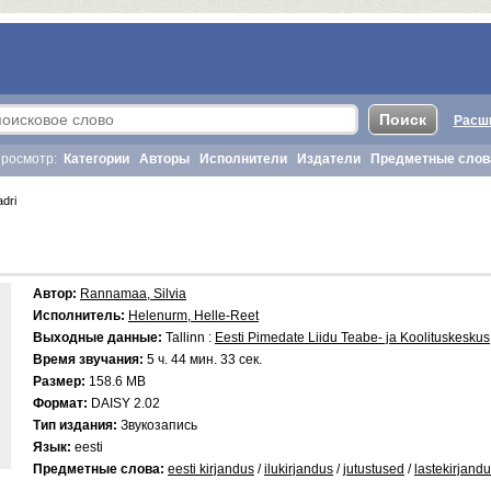
Расш
росмотр:
Категории
Авторы
Исполнители
Издатели
Предметные слов
dri
Автор:
Rannamaa, Silvia
Исполнитель:
Helenurm, Helle-Reet
Выходные данные:
Tallinn :
Eesti Pimedate Liidu Teabe- ja Koolituskeskus
Время звучания:
5 ч. 44 мин. 33 сек.
Размер:
158.6 MB
Формат:
DAISY 2.02
Тип издания:
Звукозапись
Язык:
eesti
Предметные слова:
eesti kirjandus
/
ilukirjandus
/
jutustused
/
lastekirjand