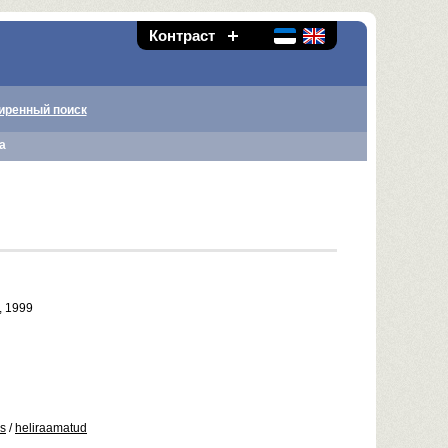
Контраст
иренный поиск
а
, 1999
us
/
heliraamatud