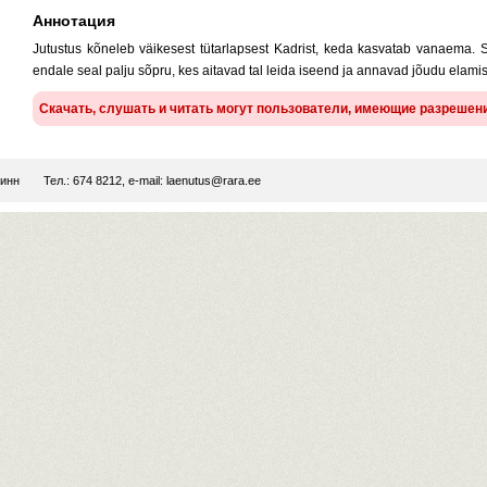
Аннотация
Jutustus kõneleb väikesest tütarlapsest Kadrist, keda kasvatab vanaema. 
endale seal palju sõpru, kes aitavad tal leida iseend ja annavad jõudu elami
Скачать, слушать и читать могут пользователи, имеющие разрешен
линн
Тел.: 674 8212, e-mail:
laenutus@rara.ee