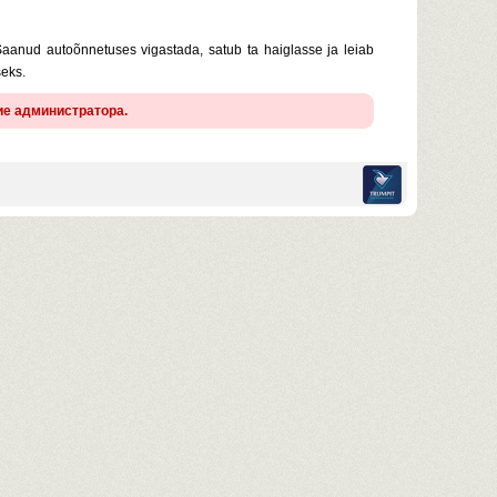
Saanud autoõnnetuses vigastada, satub ta haiglasse ja leiab
seks.
ие администратора.