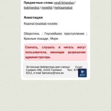
Предметные слова:
eesti kirjandus
/
ilukirjandus
/
novellid
/
heliraamatud
Аннотация
Raamat sisaldab novelle:
Оборотень ; Гнуснейшее преступление ;
Красные лошади ; Море.
Скачать, слушать и читать могут
пользователи, имеющие разрешение
администратора.
Эстонская библиотека для слепых
Суур-
Сыямяэ 44b, 11415 Таллинн
Тел.: 674
8212, e-mail:
laenutus@rara.ee