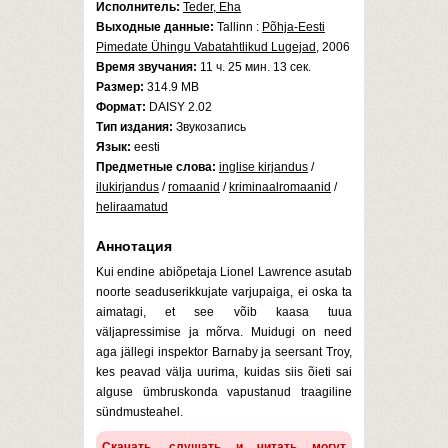
Исполнитель:
Teder, Eha
Выходные данные:
Tallinn :
Põhja-Eesti
Pimedate Ühingu Vabatahtlikud Lugejad
, 2006
Время звучания:
11 ч. 25 мин. 13 сек.
Размер:
314.9 MB
Формат:
DAISY 2.02
Тип издания:
Звукозапись
Язык:
eesti
Предметные слова:
inglise kirjandus
/
ilukirjandus
/
romaanid
/
kriminaalromaanid
/
heliraamatud
Аннотация
Kui endine abiõpetaja Lionel Lawrence asutab
noorte seaduserikkujate varjupaiga, ei oska ta
aimatagi, et see võib kaasa tuua
väljapressimise ja mõrva. Muidugi on need
aga jällegi inspektor Barnaby ja seersant Troy,
kes peavad välja uurima, kuidas siis õieti sai
alguse ümbruskonda vapustanud traagiline
sündmusteahel.
Скачать, слушать и читать могут