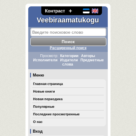
Контраст
Veebiraamatukogu
Расширенный поиск
Просмотр:
Категории
Авторы
Исполнители
Издатели
Предметные
слова
Меню
Главная страница
Новые книги
Новая периодика
Популярные
Последние просмотренные
О нас
Вход