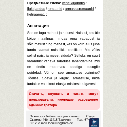
Предметные слова:
vene kirjandus
/
ilukirjandus
/
romaanid
/
armastusromaanid
/
heliraamatud
Аннотация
See on lugu mehest ja naisest. Naisest, kes üle
kõige maailmas hindas oma vabadust ja
sõltumatust ning mehest, kes on kord elus juba
tunda saanud naiselikku reetlikust. Mis võiks
sellist naist ja meest siduda? Selleks on suurt
varandust varjava saladuse lahendamine, mis
on kindla murdmatu koodiga kusagile
peidetud. Või on see armastuse otsimine?
Tõelise, tugeva ja kirgliku armastuse, mida
tuntakse vaid kord elus ja mis kestab igavesti...
Скачать, слушать и читать могут
пользователи, имеющие разрешение
администратора.
Эстонская библиотека для слепых
Суур-
Сыямяэ 44b, 11415 Таллинн
Тел.: 674
8212, e-mail:
laenutus@rara.ee