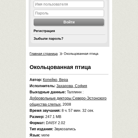
Регистрация
Зыбыли пароль?
Главная страница
Окольцованная птица
Окольцованная птица
Автор:
Копейко, Вера
Исполнитель:
Захарова, София
Выходные данные:
Таллинн :
Добровольные дикторы Северо-Эстонского
общества слепых
, 2008
Время звучания:
8 ч. 57 мин. 32 сек.
Размер:
247.1 MB
Формат:
DAISY 2.02
Тип издания:
Звукозапись
Язык:
vene