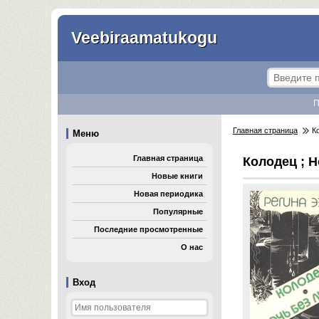
Veebiraamatukogu
П
Главная страница
Ко
Меню
Главная страница
Колодец ; 
Новые книги
Новая периодика
Популярные
Последние просмотренные
О нас
Вход