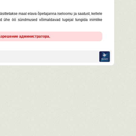
käsitletakse maal elava õpetajanna iseloomu ja saatust, kellele
d ühe öö sündmused võimaldavad lugejal tungida inimlike
разрешение администратора.