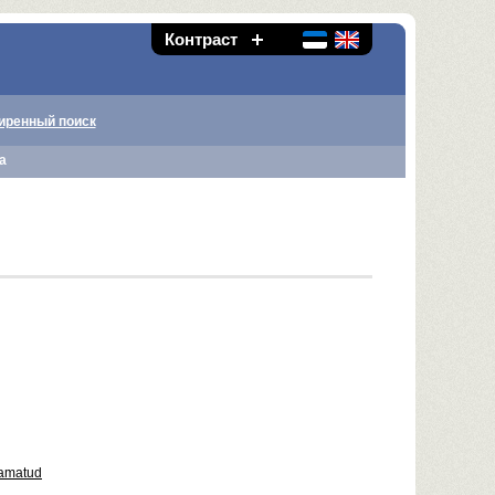
Контраст
иренный поиск
а
aamatud