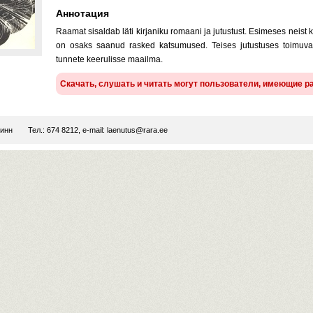
Аннотация
Raamat sisaldab läti kirjaniku romaani ja jutustust. Esimeses neist 
on osaks saanud rasked katsumused. Teises jutustuses toimuva
tunnete keerulisse maailma.
Скачать, слушать и читать могут пользователи, имеющие 
линн
Тел.: 674 8212, e-mail:
laenutus@rara.ee