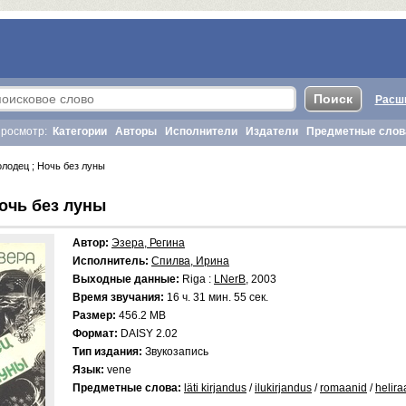
Расш
росмотр:
Категории
Авторы
Исполнители
Издатели
Предметные слов
лодец ; Ночь без луны
Ночь без луны
Автор:
Эзера, Регина
Исполнитель:
Спилва, Ирина
Выходные данные:
Riga :
LNerB
, 2003
Время звучания:
16 ч. 31 мин. 55 сек.
Размер:
456.2 MB
Формат:
DAISY 2.02
Тип издания:
Звукозапись
Язык:
vene
Предметные слова:
läti kirjandus
/
ilukirjandus
/
romaanid
/
helir