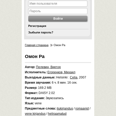
Регистрация
Зыбыли пароль?
Главная страница
Омон Ра
Омон Ра
Автор:
Пелевин, Виктор
Исполнитель:
Егоренков, Михаил
Выходные данные:
Helsinki :
Celia
, 2007
Время звучания:
6 ч. 8 мин. 16 сек.
Размер:
169.2 MB
Формат:
DAISY 2.02
Тип издания:
Звукозапись
Язык:
vene
Предметные слова:
ilukirjandus
/
romaanid
/
vene kirjandus
/
heliraamatud