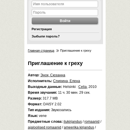
Регистрация
Зыбыли пароль?
Главная страница
Приглашение к греху
Приглашение к греху
Автор:
Энок, Сюзанна
Исполнитель:
Спирина, Елена
Выходные данные:
Helsinki :
Celia
, 2010
Время звучания:
11 ч. 30 мин. 29 сек.
Размер:
317.7 MB
Формат:
DAISY 2.02
Тип издания:
Звукозапись
Язык:
vene
Предметные слова:
ilukirjandus
/
romaanid
/
ajaloolised romaanid
/
ameerika kirjandus
/