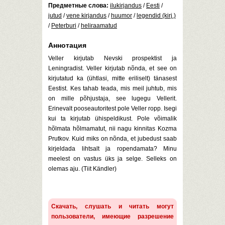
Предметные слова:
ilukirjandus
/
Eesti
/
jutud
/
vene kirjandus
/
huumor
/
legendid (kirj.)
/
Peterburi
/
heliraamatud
Аннотация
Veller kirjutab Nevski prospektist ja
Leningradist. Veller kirjutab nõnda, et see on
kirjutatud ka (ühtlasi, mitte eriliselt) tänasest
Eestist. Kes tahab teada, mis meil juhtub, mis
on mille põhjustaja, see lugegu Vellerit.
Erinevalt pooseautoritest pole Veller ropp. Isegi
kui ta kirjutab ühispeldikust. Pole võimalik
hõlmata hõlmamatut, nii nagu kinnitas Kozma
Prutkov. Kuid miks on nõnda, et jubedust saab
kirjeldada lihtsalt ja ropendamata? Minu
meelest on vastus üks ja selge. Selleks on
olemas aju. (Tiit Kändler)
Скачать, слушать и читать могут
пользователи, имеющие разрешение