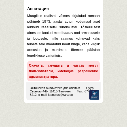
Аннотация
Maagilise realismi võtmes kirjutatud romaan
põhineb 1973. aastal autori kodumaal aset
leidnud reaalsetel sündmustel. Tõsielulisest
ainest on kootud meelihaarav ood armastusele
ja lootusele, mille raames kohtuvad kaks
teineteisele määratud noort hinge, keda kirglik
armastus ja murdmatu tõemeel päästab
tegelikkuse varjuriigist.
Скачать, слушать и читать могут
пользователи, имеющие разрешение
администратора.
Эстонская библиотека для слепых
Суур-
Сыямяэ 44b, 11415 Таллинн
Тел.: 674
8212, e-mail:
laenutus@rara.ee