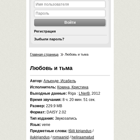
Регистрация
Зыбыли пароль?
Главная страница
Любовь и тьма
Любовь и тьма
Автор:
Альенде, Исабель
Исполнитель:
Кокина, Кристина
Выходные данные:
Riga :
LNerB
, 2012
Время звучания:
8 ч. 20 мин. 51 сек.
Размер:
229.9 MB
Формат:
DAISY 2.02
Тип издания:
Звукозапись
Язык:
vene
Предметные слова:
tšiili kirjandus
/
ilukirjandus
/
romaanid
/
heliraamatud