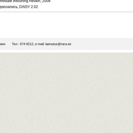
medate Infoühing Helikiri, 2008
вукозапись, DAISY 2.02
линн
Тел.: 674 8212, e-mail:
laenutus@rara.ee