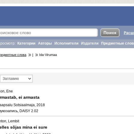
Расш
росмотр:
Категории
Авторы
Исполнители
Издатели
Предметные слов
редметные слова
I
Ida-Virumaa
ion, Ene
rmastab, ei armasta
aapsalu Sotsiaalmaja, 2018
вукозапись, DAISY 2.02
nton, Lembit
elles sõjas mina ei sure