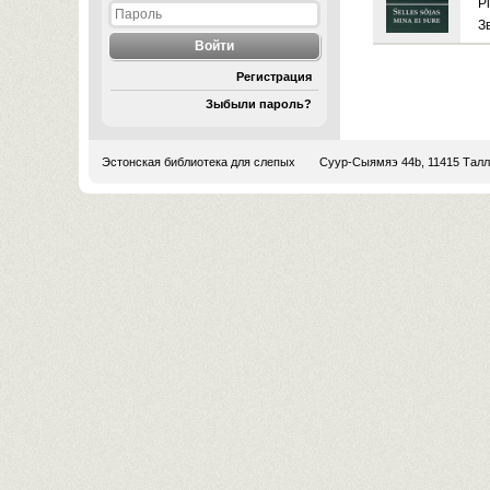
Pi
З
Регистрация
Зыбыли пароль?
Эстонская библиотека для слепых
Суур-Сыямяэ 44b, 11415 Тал