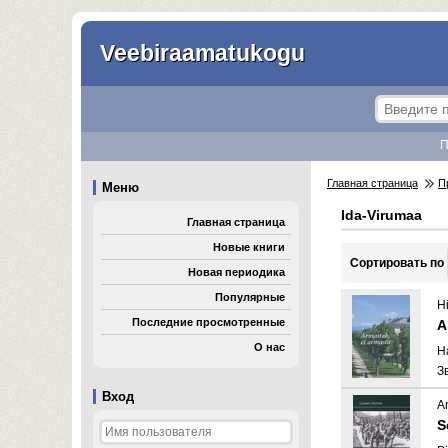
Veebiraamatukogu
П
Главная страница
П
Меню
Ida-Virumaa
Главная страница
Новые книги
Cортировать по
Новая периодика
Популярные
H
Последние просмотренные
A
О нас
H
З
Вход
A
S