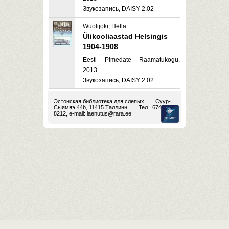
Звукозапись, DAISY 2.02
Wuolijoki, Hella
Ülikooliaastad Helsingis
1904-1908
Eesti Pimedate Raamatukogu,
2013
Звукозапись, DAISY 2.02
Эстонская библиотека для слепых
Суур-
Сыямяэ 44b, 11415 Таллинн
Тел.: 674
8212, e-mail:
laenutus@rara.ee