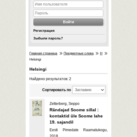
Регистрация
Зыбыли пароль?
Главная страница
Предметные слова
H
Helsingi
Helsingi
Найдено результатов: 2
Cортировать по
Zetterberg, Seppo
Rändajad Soome sillal :
kontaktid üle Soome lahe
19. sajandil
Eesti Pimedate Raamatukogu,
2018