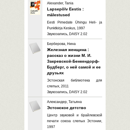
Alexander, Tania
Lapsepõlv Eestis :
mälestused
Eesti Pimedate Ühingu Heli- ja
Punktkirja Keskus, 1997
Звукозапись, DAISY 2.02
Берберова, Нина
Железная женщина :
рассказ о жизни М. И.
Закревской-Бенкендорф-
Будберг, о ней самой и ее
друзьях
Эстонская библиотека для
слепых, 2011
Звукозапись, DAISY 2.02
Александер, Татьяна
Эстонское детство
Центр звуковой и брайлевской
печати союза слепых Эстонии,
1997