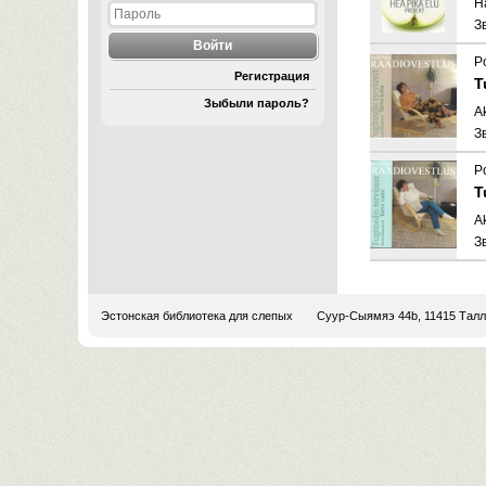
H
З
P
Регистрация
T
Зыбыли пароль?
Ak
З
P
T
Ak
З
Эстонская библиотека для слепых
Суур-Сыямяэ 44b, 11415 Тал