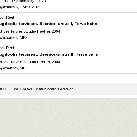
aapsalu Sotsiaalmaja, 2023
вукозапись, DAISY 2.02
ool, Reet
ugitoolis tervisest. Seeniorkursus I, Terve keha
tiivse Tervise Stuudio ReetTer, 2004
вукозапись, MP3
ool, Reet
ugitoolis tervisest. Seeniorkursus II, Terve vaim
tiivse Tervise Stuudio ReetTer, 2004
вукозапись, MP3
линн
Тел.: 674 8212, e-mail:
laenutus@rara.ee