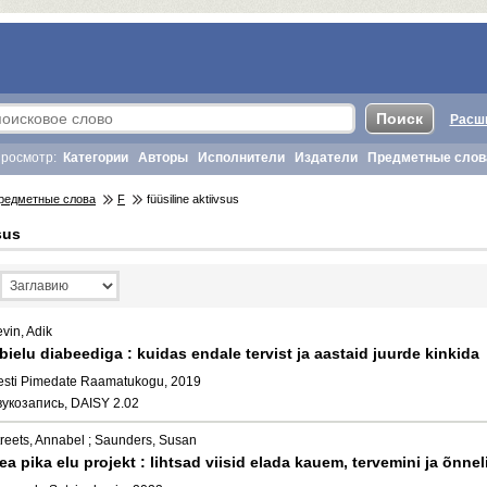
Расш
росмотр:
Категории
Авторы
Исполнители
Издатели
Предметные слов
редметные слова
F
füüsiline aktiivsus
sus
vin, Adik
bielu diabeediga : kuidas endale tervist ja aastaid juurde kinkida
esti Pimedate Raamatukogu, 2019
вукозапись, DAISY 2.02
treets, Annabel ; Saunders, Susan
ea pika elu projekt : lihtsad viisid elada kauem, tervemini ja õnne