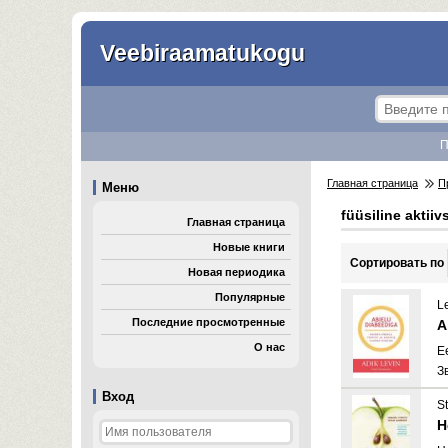
Veebiraamatukogu
П
Главная страница
П
Меню
füüsiline aktiiv
Главная страница
Новые книги
Cортировать по
Новая периодика
Популярные
Le
Последние просмотренные
A
О нас
E
З
Вход
S
H