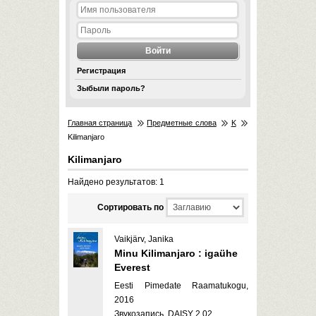
Регистрация
Зыбыли пароль?
Главная страница
Предметные слова
K
Kilimanjaro
Kilimanjaro
Найдено результатов: 1
Cортировать по
Vaikjärv, Janika
Minu Kilimanjaro : igaühe
Everest
Eesti Pimedate Raamatukogu,
2016
Звукозапись, DAISY 2.02