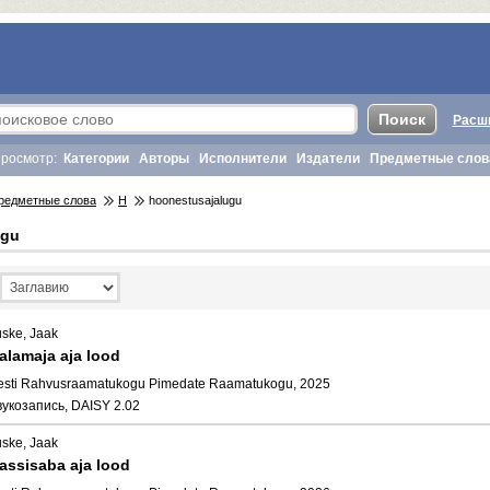
Расш
росмотр:
Категории
Авторы
Исполнители
Издатели
Предметные слов
редметные слова
H
hoonestusajalugu
ugu
uske, Jaak
alamaja aja lood
esti Rahvusraamatukogu Pimedate Raamatukogu, 2025
вукозапись, DAISY 2.02
uske, Jaak
assisaba aja lood