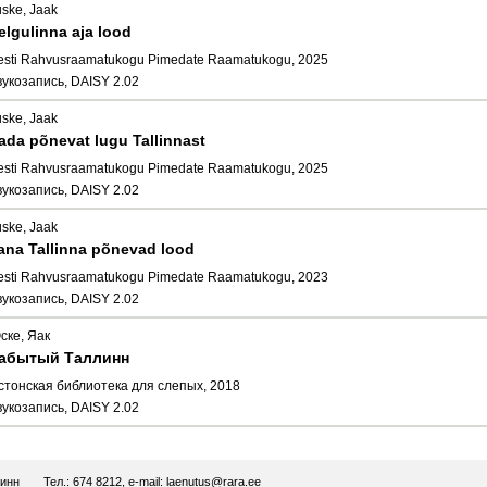
uske, Jaak
elgulinna aja lood
esti Rahvusraamatukogu Pimedate Raamatukogu, 2025
вукозапись, DAISY 2.02
uske, Jaak
ada põnevat lugu Tallinnast
esti Rahvusraamatukogu Pimedate Raamatukogu, 2025
вукозапись, DAISY 2.02
uske, Jaak
ana Tallinna põnevad lood
esti Rahvusraamatukogu Pimedate Raamatukogu, 2023
вукозапись, DAISY 2.02
ске, Яак
абытый Таллинн
стонская библиотека для слепых, 2018
вукозапись, DAISY 2.02
линн
Тел.: 674 8212, e-mail:
laenutus@rara.ee