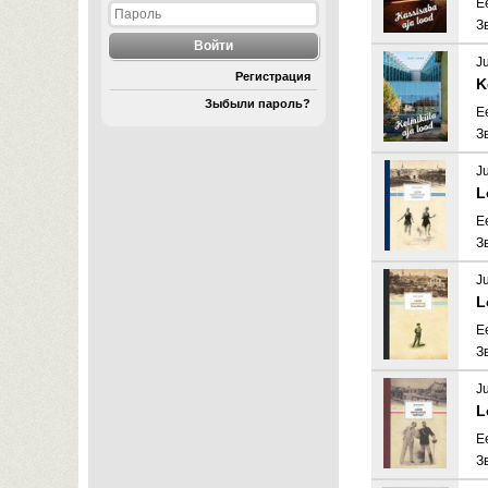
E
З
J
Регистрация
K
Зыбыли пароль?
E
З
J
L
E
З
J
L
E
З
J
L
E
З