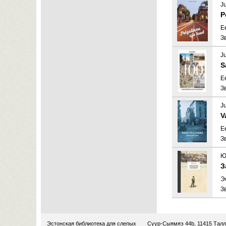
J
P
E
З
J
S
E
З
J
V
E
З
Ю
З
Э
З
Эстонская библиотека для слепых
Суур-Сыямяэ 44b, 11415 Тал