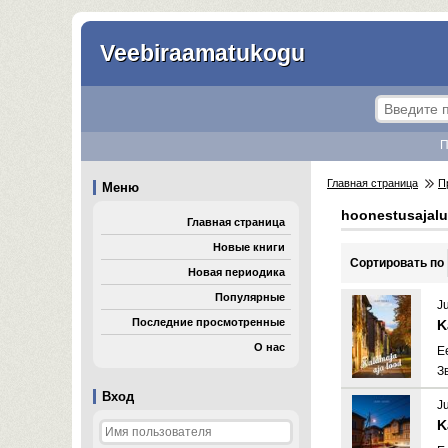
Veebiraamatukogu
П
Главная страница
П
Меню
hoonestusajal
Главная страница
Новые книги
Cортировать по
Новая периодика
Популярные
J
Последние просмотренные
K
О нас
E
З
Вход
J
K