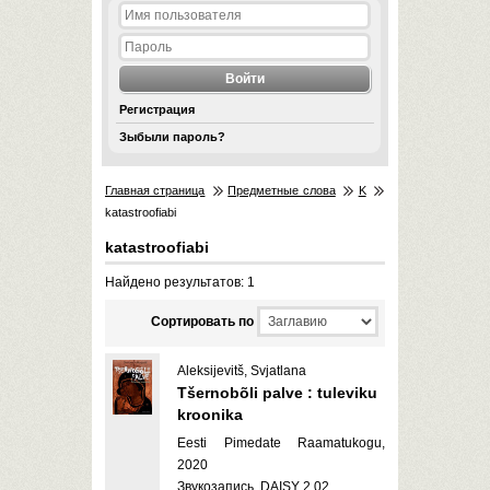
Регистрация
Зыбыли пароль?
Главная страница
Предметные слова
K
katastroofiabi
katastroofiabi
Найдено результатов: 1
Cортировать по
Aleksijevitš, Svjatlana
Tšernobõli palve : tuleviku
kroonika
Eesti Pimedate Raamatukogu,
2020
Звукозапись, DAISY 2.02